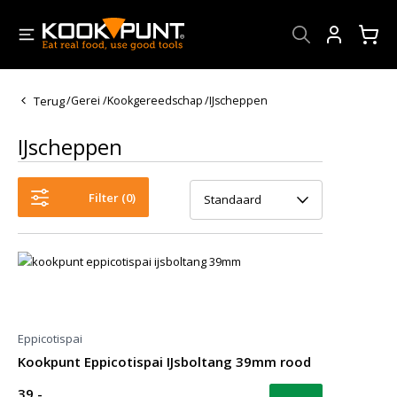
Account
Terug
/
Gerei
/
Kookgereedschap
/
IJscheppen
IJscheppen
Filter (
0
)
Standaard
Eppicotispai
Kookpunt Eppicotispai IJsboltang 39mm rood
39,-