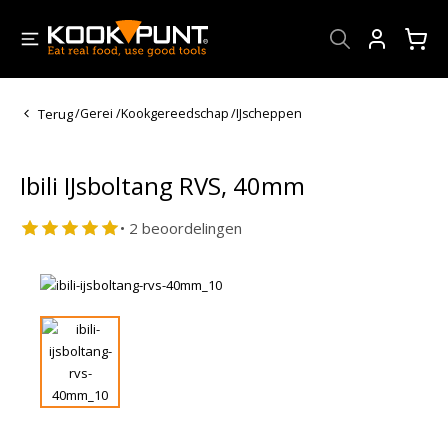
Account
Terug
/
Gerei
/
Kookgereedschap
/
IJscheppen
Ibili IJsboltang RVS, 40mm
• 2 beoordelingen