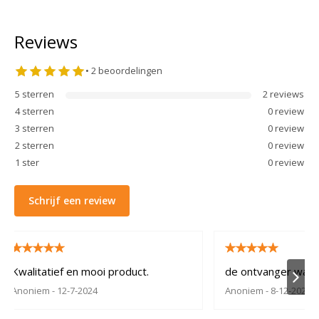
Reviews
•
2
beoordelingen
5
sterren
2
review
s
4
sterren
0
review
3
sterren
0
review
2
sterren
0
review
1
ster
0
review
Schrijf een review
Kwalitatief en mooi product.
de ontvanger was 
Anoniem
- 12-7-2024
Anoniem
- 8-12-2023