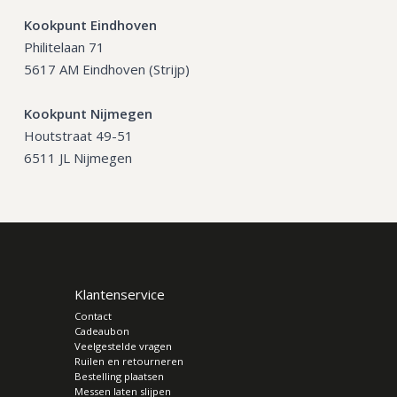
Kookpunt Eindhoven
Philitelaan 71
5617 AM Eindhoven (Strijp)
Kookpunt Nijmegen
Houtstraat 49-51
6511 JL Nijmegen
Klantenservice
Contact
Cadeaubon
Veelgestelde vragen
Ruilen en retourneren
Bestelling plaatsen
Messen laten slijpen