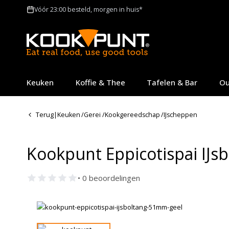
Vóór 23:00 besteld, morgen in huis*
Keuken
Koffie & Thee
Tafelen & Bar
Ou
Terug
|
Keuken
/
Gerei
/
Kookgereedschap
/
IJscheppen
Kookpunt Eppicotispai IJ
• 0 beoordelingen