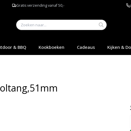
Gratis verzending vanaf 50,-
tdoor & BBQ
Kookboeken
Cadeaus
Kijken & D
sboltang,51mm
Q