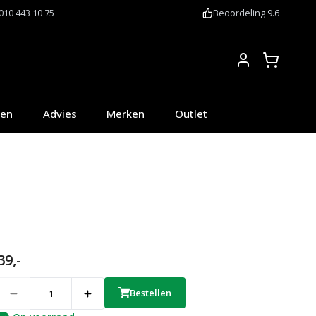
010 443 10 75
Beoordeling 9.6
Account
oen
Advies
Merken
Outlet
39,-
uantity
Bestellen