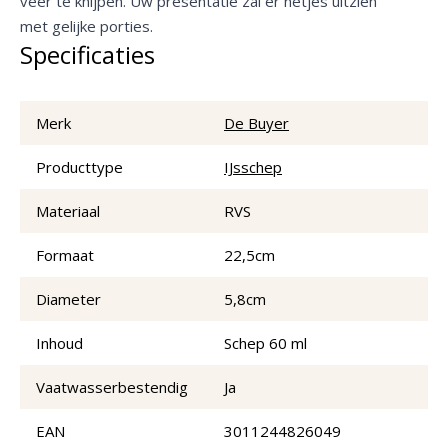
veer te knijpen. Uw presentatie zal er netjes uitzien
met gelijke porties.
Specificaties
Merk
De Buyer
Producttype
IJsschep
Materiaal
RVS
Formaat
22,5cm
Diameter
5,8cm
Inhoud
Schep 60 ml
Vaatwasserbestendig
Ja
EAN
3011244826049