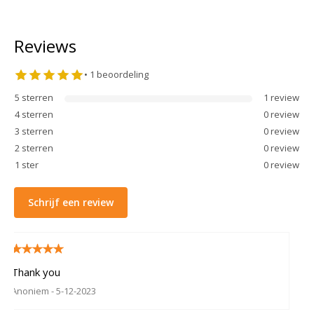
Reviews
•
1
beoordeling
5
sterren
1
review
4
sterren
0
review
3
sterren
0
review
2
sterren
0
review
1
ster
0
review
Schrijf een review
Thank you
Anoniem
- 5-12-2023