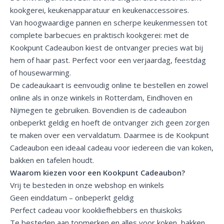
kookgerei,
keukenapparatuur
en keukenaccessoires.
Van hoogwaardige
pannen
en scherpe
keukenmessen
tot
complete
barbecues
en praktisch
kookgerei
: met de
Kookpunt Cadeaubon kiest de ontvanger precies wat bij
hem of haar past. Perfect voor een verjaardag, feestdag
of housewarming.
De cadeaukaart is eenvoudig online te bestellen en zowel
online als in onze
winkels
in Rotterdam, Eindhoven en
Nijmegen te gebruiken. Bovendien is de cadeaubon
onbeperkt geldig en hoeft de ontvanger zich geen zorgen
te maken over een vervaldatum. Daarmee is de Kookpunt
Cadeaubon een ideaal cadeau voor iedereen die van koken,
bakken en tafelen houdt.
Waarom kiezen voor een Kookpunt Cadeaubon?
Vrij te besteden in onze webshop en winkels
Geen einddatum – onbeperkt geldig
Perfect cadeau voor kookliefhebbers en thuiskoks
Te besteden aan topmerken en alles voor koken, bakken