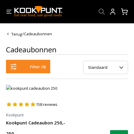
Account
Terug
/
Cadeaubonnen
Cadeaubonnen
Filter (
0
)
Standaard
158
reviews
Kookpunt
Kookpunt Cadeaubon 250,-
250,-