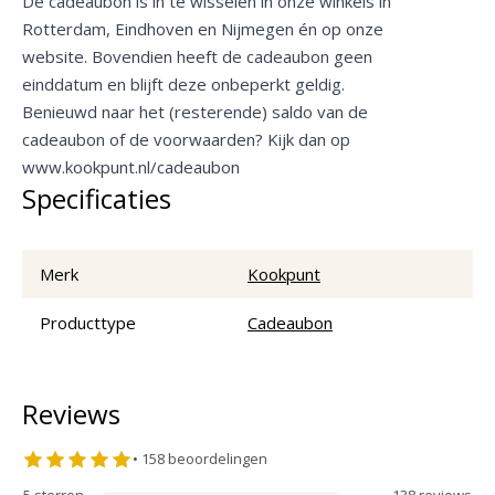
De cadeaubon is in te wisselen in onze winkels in
Rotterdam, Eindhoven en Nijmegen én op onze
website. Bovendien heeft de cadeaubon geen
einddatum en blijft deze onbeperkt geldig.
Benieuwd naar het (resterende) saldo van de
cadeaubon of de voorwaarden? Kijk dan op
www.kookpunt.nl/cadeaubon
Specificaties
Merk
Kookpunt
Producttype
Cadeaubon
Reviews
•
158
beoordelingen
5
sterren
138
review
s