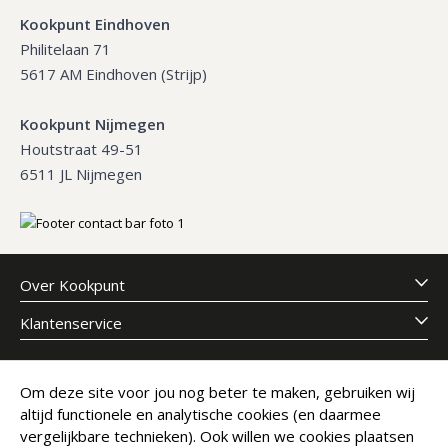
Kookpunt Eindhoven
Philitelaan 71
5617 AM Eindhoven (Strijp)
Kookpunt Nijmegen
Houtstraat 49-51
6511 JL Nijmegen
Over Kookpunt
Klantenservice
Meld je aan voor onze nieuwsbrief
Om deze site voor jou nog beter te maken, gebruiken wij
altijd functionele en analytische cookies (en daarmee
E-mailadres
Abonneer
vergelijkbare technieken). Ook willen we cookies plaatsen