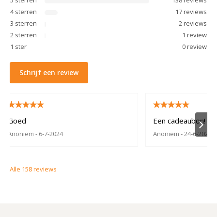
4
sterren
17
review
s
3
sterren
2
review
s
2
sterren
1
review
1
ster
0
review
Schrijf een review
Goed
Een cadeaubon!
Anoniem
- 6-7-2024
Anoniem
- 24-6-2024
Alle
158
reviews