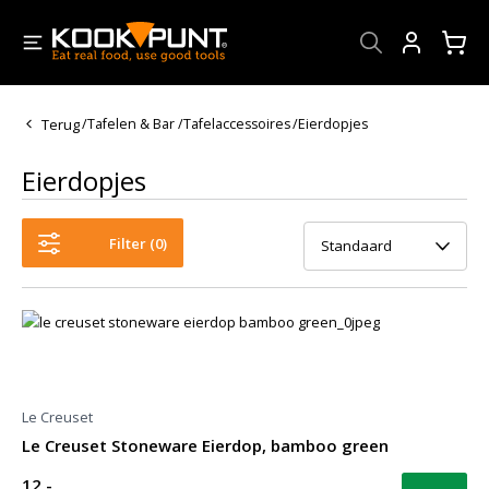
Account
Terug
/
Tafelen & Bar
/
Tafelaccessoires
/
Eierdopjes
Eierdopjes
Filter (
0
)
Standaard
Le Creuset
Le Creuset Stoneware Eierdop, bamboo green
12,-