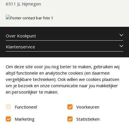
6511 JL Nijmegen
Over Kookpunt
Klantenservice
Meld je aan voor onze nieuwsbrief
Om deze site voor jou nog beter te maken, gebruiken wij
altijd functionele en analytische cookies (en daarmee
E-mailadres
Abonneer
vergelijkbare technieken). Ook willen we cookies plaatsen
om je bezoek en onze communicatie naar jou makkelijker
en persoonlijker te maken.
Functioneel
Voorkeuren
Marketing
Statistieken
Beoordeling
9.6