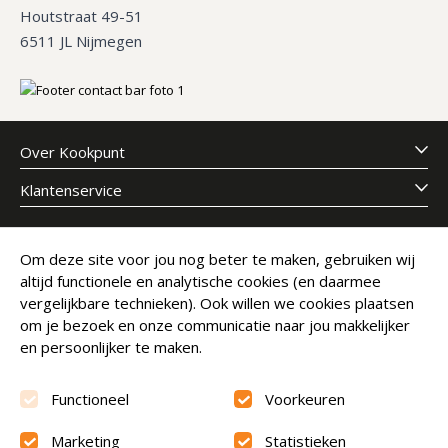
Houtstraat 49-51
6511 JL Nijmegen
Over Kookpunt
Klantenservice
Meld je aan voor onze nieuwsbrief
Om deze site voor jou nog beter te maken, gebruiken wij
altijd functionele en analytische cookies (en daarmee
E-mailadres
Abonneer
vergelijkbare technieken). Ook willen we cookies plaatsen
om je bezoek en onze communicatie naar jou makkelijker
en persoonlijker te maken.
Functioneel
Voorkeuren
Marketing
Statistieken
Beoordeling
9.6