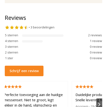
Reviews
•
3
beoordelingen
5
sterren
2
review
s
4
sterren
1
review
3
sterren
0
review
2
sterren
0
review
1
ster
0
review
Schrijf een review
Perfecte toevoeging aan de huidige
Duidelijke product
messenset. Niet te groot, kigt
Snelle levering Net
lekker in de hand, vlijmscherp en
Anoniem
- 29-5-2020