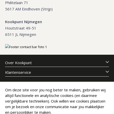
Philitelaan 71
5617 AM Eindhoven (Strijp)
Kookpunt Nijmegen
Houtstraat 49-51
6511 JL Nijmegen
Over Kookpunt
Klantenservice
Meld je aan voor onze nieuwsbrief
Om deze site voor jou nog beter te maken, gebruiken wij
altijd functionele en analytische cookies (en daarmee
E-mailadres
Abonneer
vergelijkbare technieken). Ook willen we cookies plaatsen
om je bezoek en onze communicatie naar jou makkelijker
en persoonlijker te maken.