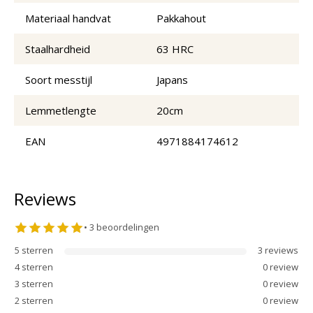
Materiaal handvat
Pakkahout
Staalhardheid
63 HRC
Soort messtijl
Japans
Lemmetlengte
20cm
EAN
4971884174612
Reviews
•
3
beoordelingen
5
sterren
3
review
s
4
sterren
0
review
3
sterren
0
review
2
sterren
0
review