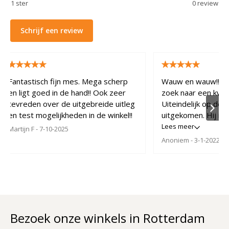
1
ster
0
review
Schrijf een review
Fantastisch fijn mes. Mega scherp
Wauw en wauw!! Wa
en ligt goed in de hand!! Ook zeer
zoek naar een kwal
tevreden over de uitgebreide uitleg
Uiteindelijk op de 
en test mogelijkheden in de winkel!!
uitgekomen. Hij is
hakken en snijden i
Lees meer
Martijn F
- 7-10-2025
vergelijken met wat
Anoniem
- 3-1-2022
gebruikt. Én dan is
erg mooi!
Bezoek onze winkels in Rotterdam