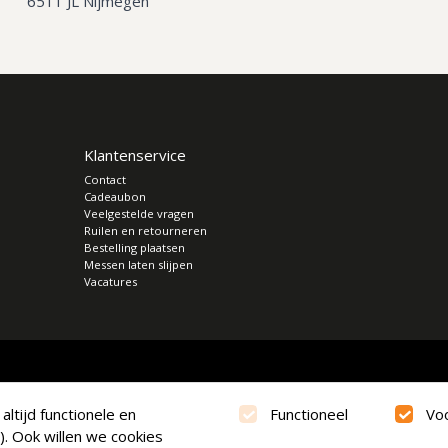
6511 JL Nijmegen
Klantenservice
Contact
Cadeaubon
Veelgestelde vragen
Ruilen en retourneren
Bestelling plaatsen
Messen laten slijpen
Vacatures
ltijd functionele en
Functioneel
Vo
). Ook willen we cookies