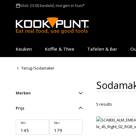
Vóór 23:00 besteld, morgen in huis*
Keuken
Koffie & Thee
Tafelen & Bar
Ou
Terug
/
Sodamaker
Sodama
Merken
5
results
Prijs
Min
Max