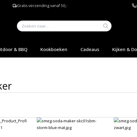
Gratis verzending vanaf 50,-
tdoor & BBQ
Kookboeken
Cadeaus
Kijken & D
ker