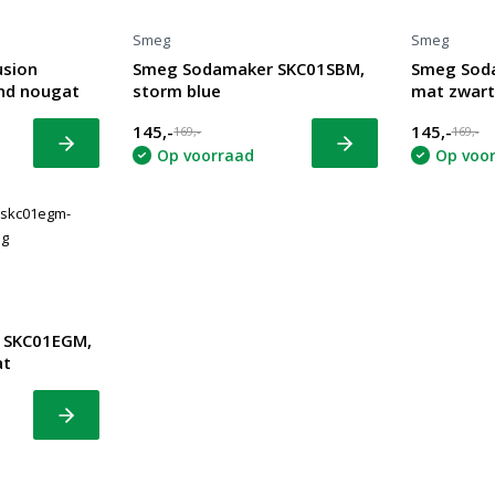
Smeg
Smeg
usion
Smeg Sodamaker SKC01SBM,
Smeg Sod
nd nougat
storm blue
mat zwart
145,-
145,-
169,-
169,-
Bekijk
Bekijk
Op voorraad
Op voo
 SKC01EGM,
at
Bekijk