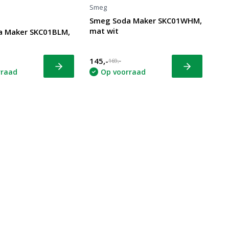
Smeg
Smeg Soda Maker SKC01WHM,
mat wit
a Maker SKC01BLM,
145,-
169,-
Bekijk
Bekijk
rraad
Op voorraad