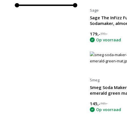
Sage
Sage The InFizz F
Sodamaker, almo
179,-
199,-
Op voorraad
Smeg
Smeg Soda Maker
emerald green m
145,-
169,-
Op voorraad