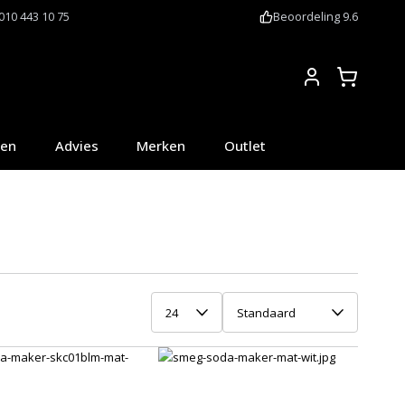
010 443 10 75
Beoordeling 9.6
Account
oen
Advies
Merken
Outlet
24
Standaard