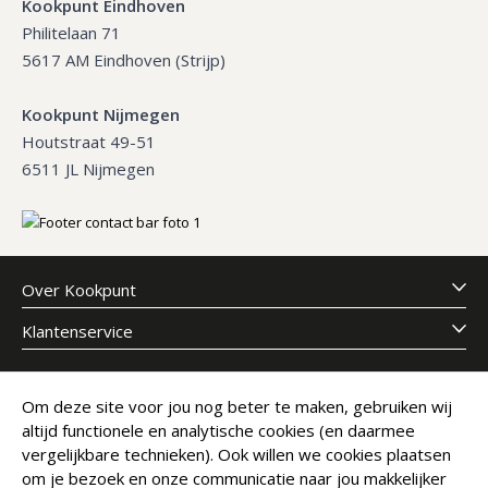
Kookpunt Eindhoven
Philitelaan 71
5617 AM Eindhoven (Strijp)
Kookpunt Nijmegen
Houtstraat 49-51
6511 JL Nijmegen
Over Kookpunt
Klantenservice
Meld je aan voor onze nieuwsbrief
Om deze site voor jou nog beter te maken, gebruiken wij
altijd functionele en analytische cookies (en daarmee
E-mailadres
Abonneer
vergelijkbare technieken). Ook willen we cookies plaatsen
om je bezoek en onze communicatie naar jou makkelijker