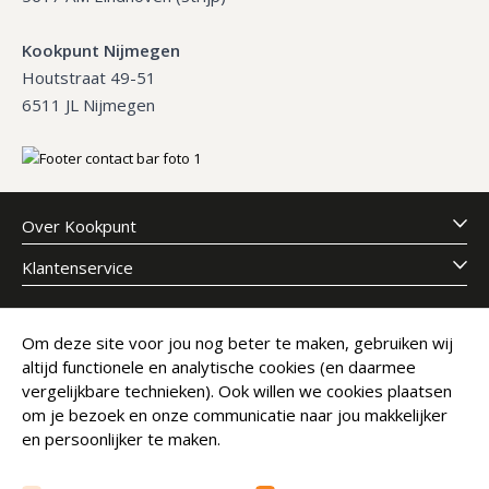
Kookpunt Nijmegen
Houtstraat 49-51
6511 JL Nijmegen
Over Kookpunt
Klantenservice
Meld je aan voor onze nieuwsbrief
Om deze site voor jou nog beter te maken, gebruiken wij
altijd functionele en analytische cookies (en daarmee
E-mailadres
Abonneer
vergelijkbare technieken). Ook willen we cookies plaatsen
om je bezoek en onze communicatie naar jou makkelijker
en persoonlijker te maken.