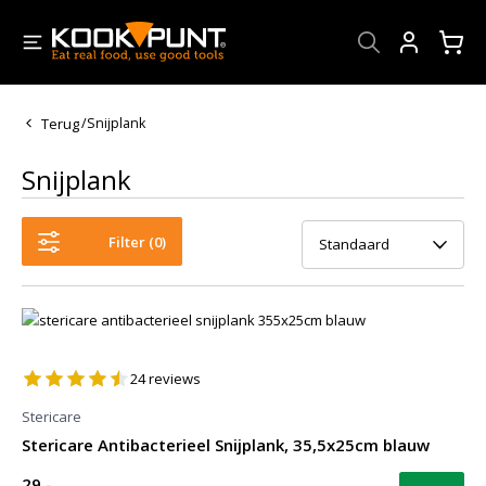
Account
Terug
/
Snijplank
Snijplank
Filter (
0
)
Standaard
24
reviews
Stericare
Stericare Antibacterieel Snijplank, 35,5x25cm blauw
29,-