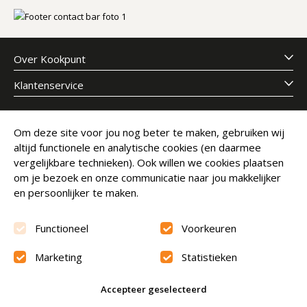
Over Kookpunt
Klantenservice
Meld je aan voor onze nieuwsbrief
Om deze site voor jou nog beter te maken, gebruiken wij
altijd functionele en analytische cookies (en daarmee
E-mailadres
Abonneer
vergelijkbare technieken). Ook willen we cookies plaatsen
om je bezoek en onze communicatie naar jou makkelijker
en persoonlijker te maken.
Functioneel
Voorkeuren
Marketing
Statistieken
Beoordeling
9.6
Accepteer geselecteerd