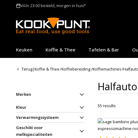
Vóór 23:00 besteld, morgen in huis*
Keuken
Koffie & Thee
Tafelen & Bar
Ou
Terug
|
Koffie & Thee
/
Koffiebereiding
/
Koffiemachines
/
Halfaut
Halfaut
Merken
55
results
Kleur
Verwarmingssysteem
Geschikt voor
melkspecialiteiten