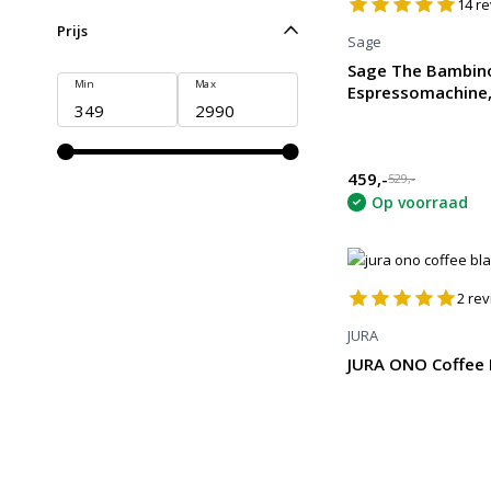
14
re
Prijs
Sage
Sage The Bambino
Min
Max
Espressomachine,
459,-
529,-
Op voorraad
2
rev
JURA
JURA ONO Coffee B