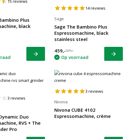
15
reviews
14
reviews
Sage
Bambino Plus
achine, black
Sage The Bambino Plus
Espressomachine, black
stainless steel
459,-
529,-
Bekijk
Bekijk
rraad
Op voorraad
3
reviews
3
reviews
Nivona
Nivona CUBE 4102
Espressomachine, crème
Dynamic Duo
achine, RVS + The
nder Pro