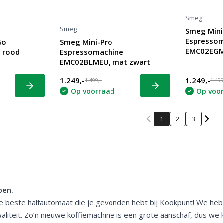
Smeg
Smeg
Smeg Mini
Espresso
Go
Smeg Mini-Pro
EMC02EGM
 rood
Espressomachine
EMC02BLMEU, mat zwart
1.249,-
1.249,-
1.499,-
1.499
Bekijk
Bekijk
Op voorraad
Op voo
1
2
3
pen.
de beste halfautomaat die je gevonden hebt bij Kookpunt! We he
liteit. Zo’n nieuwe koffiemachine is een grote aanschaf, dus we 