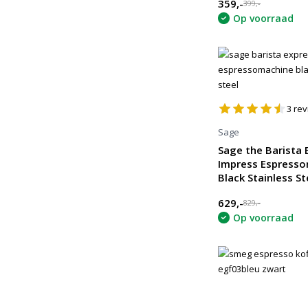
359,-
399,-
Op voorraad
3
rev
Sage
Sage the Barista 
Impress Espresso
Black Stainless St
629,-
829,-
Op voorraad