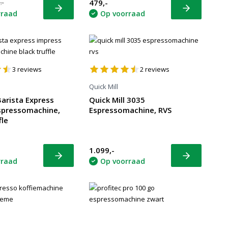
479,-
,-
Bekijk
Bekijk
rraad
Op voorraad
3
reviews
2
reviews
Quick Mill
arista Express
Quick Mill 3035
spressomachine,
Espressomachine, RVS
fle
1.099,-
Bekijk
Bekijk
rraad
Op voorraad