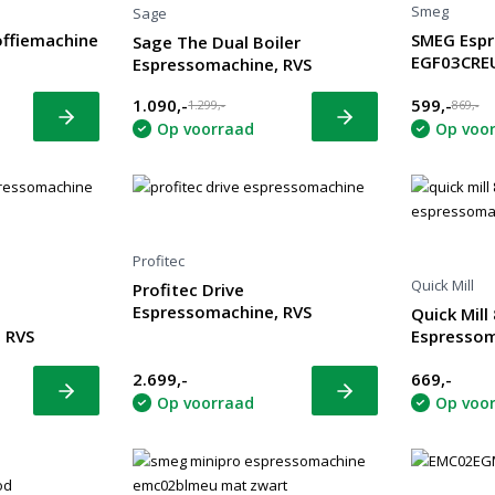
Smeg
Sage
ffiemachine
SMEG Espr
Sage The Dual Boiler
t
EGF03CREU
Espressomachine, RVS
1.090,-
599,-
1.299,-
869,-
Bekijk
Bekijk
Op voorraad
Op voo
Profitec
Quick Mill
Profitec Drive
Espressomachine, RVS
Quick Mill
 RVS
Espressom
2.699,-
669,-
Bekijk
Bekijk
Op voorraad
Op voo