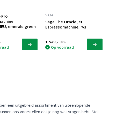
Sage
-Pro
machine
Sage The Oracle Jet
EU, emerald green
Espressomachine, rvs
1.549,-
,-
1.899,-
Bekijk
Bekijk
rraad
Op voorraad
bben een uitgebreid assortiment van uiteenlopende
kunnen ons voorstellen dat je nog wat vragen hebt. Stel