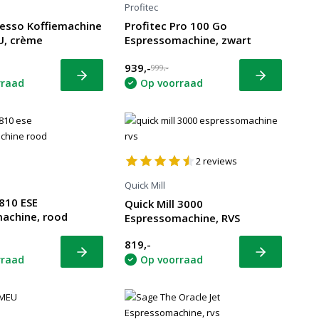
Profitec
esso Koffiemachine
Profitec Pro 100 Go
, crème
Espressomachine, zwart
939,-
999,-
Bekijk
Bekijk
rraad
Op voorraad
2
reviews
Quick Mill
 810 ESE
Quick Mill 3000
achine, rood
Espressomachine, RVS
819,-
Bekijk
Bekijk
rraad
Op voorraad