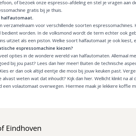
elefoon, of bezoek onze
espresso-afdeling
en stel je vragen aan 
somachine gratis bij je thuis.
 halfautomaat.
en verzamelnaam voor verschillende soorten espressomachines. H
 bedient worden. In de volksmond wordt de term echter ook gebr
ins uitziet als een piston. Welke soort halfautomaat je ook kiest,
tische espressomachine kiezen?
 veel opties in de wondere wereld van halfautomaten. Allemaal m
oed bij jou past?
Lees dan hier meer!
Buiten de technische aspec
Kies er dan ook altijd eentje die mooi bij jouw keuken past. Verge
e alvast weten wat dat inhoudt?
Kijk dan hier
. Wellicht klinkt na 
jd een
volautomaat
overwegen. Hiermee maak je lekkere koffie m
of Eindhoven