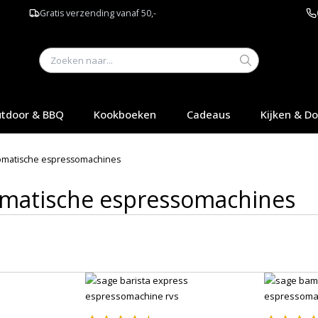
Gratis verzending vanaf 50,-
tdoor & BBQ
Kookboeken
Cadeaus
Kijken & D
omatische espressomachines
omatische espressomachines