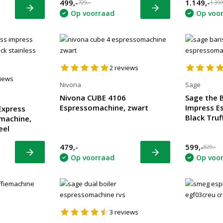
499,-
1.149,-
729,-
1.399
Bekijk
Bekijk
Op voorraad
Op voo
2
reviews
iews
Nivona
Sage
Nivona CUBE 4106
Sage the B
Espressomachine, zwart
Impress E
Express
Black Truf
machine,
eel
479,-
599,-
829,-
Bekijk
Bekijk
Op voorraad
Op voo
3
reviews