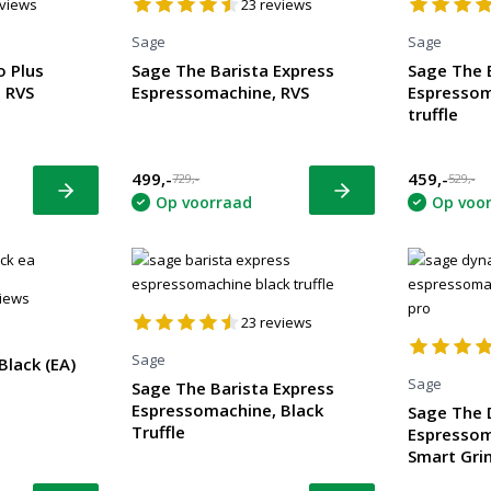
views
23
reviews
Sage
Sage
 Plus
Sage The Barista Express
Sage The 
 RVS
Espressomachine, RVS
Espressom
truffle
499,-
459,-
729,-
529,-
Bekijk
Bekijk
Op voorraad
Op voo
iews
23
reviews
Sage
lack (EA)
Sage
Sage The Barista Express
Espressomachine, Black
Sage The 
Truffle
Espressom
Smart Gri