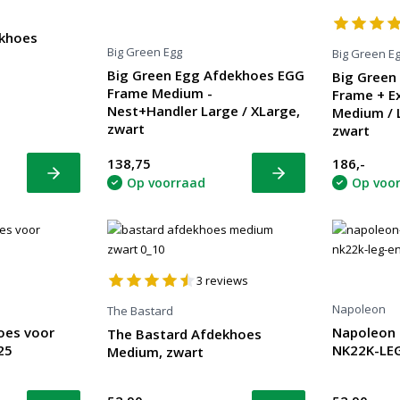
ekhoes
Big Green Egg
Big Green E
Big Green Egg Afdekhoes EGG
Big Green
Frame Medium -
Frame + E
Nest+Handler Large / XLarge,
Medium / L
zwart
zwart
138,75
186,-
Bekijk
Bekijk
Op voorraad
Op voo
3
reviews
Napoleon
The Bastard
oes voor
Napoleon 
The Bastard Afdekhoes
25
NK22K-LEG
Medium, zwart