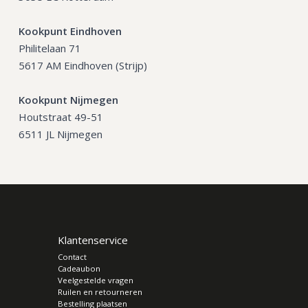
Kookpunt Eindhoven
Philitelaan 71
5617 AM Eindhoven (Strijp)
Kookpunt Nijmegen
Houtstraat 49-51
6511 JL Nijmegen
Klantenservice
Contact
Cadeaubon
Veelgestelde vragen
Ruilen en retourneren
Bestelling plaatsen