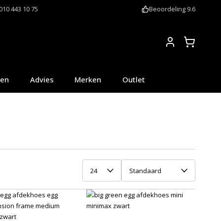
010 443 10 75
Beoordeling 9.6
Account
oen
Advies
Merken
Outlet
24
Standaard