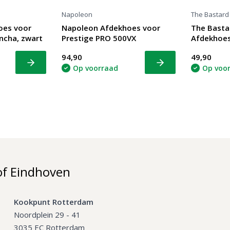
Napoleon
The Bastard
oes voor
Napoleon Afdekhoes voor
The Basta
ncha, zwart
Prestige PRO 500VX
Afdekhoes
94,90
49,90
Bekijk
Bekijk
Op voorraad
Op voo
of Eindhoven
Kookpunt Rotterdam
Noordplein 29 - 41
3035 EC Rotterdam