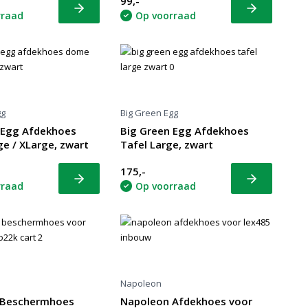
99,-
Bekijk
Bekijk
rraad
Op voorraad
gg
Big Green Egg
 Egg Afdekhoes
Big Green Egg Afdekhoes
e / XLarge, zwart
Tafel Large, zwart
175,-
Bekijk
Bekijk
rraad
Op voorraad
Napoleon
 Beschermhoes
Napoleon Afdekhoes voor