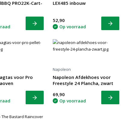
lBBQ PRO22K-Cart-
LEX485 inbouw
52,90
Bekijk
Bekijk
rraad
Op voorraad
Napoleon
agtas voor Pro
Napoleon Afdekhoes voor
zaoven
Freestyle 24 Plancha, zwart
69,90
Bekijk
Bekijk
rraad
Op voorraad