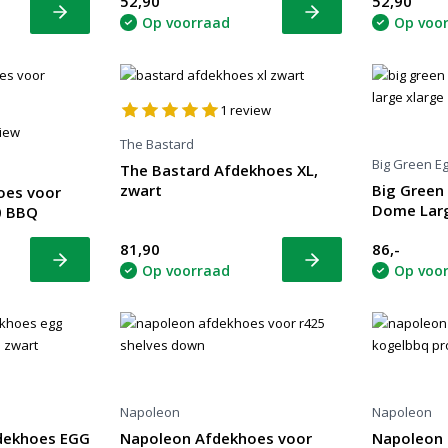
52,90
52,90
Bekijk
Bekijk
Op voorraad
Op voo
1
review
iew
The Bastard
Big Green E
The Bastard Afdekhoes XL,
zwart
Big Green
oes voor
Dome Larg
0 BBQ
81,90
86,-
Bekijk
Bekijk
Op voorraad
Op voo
Napoleon
Napoleon
dekhoes EGG
Napoleon Afdekhoes voor
Napoleon