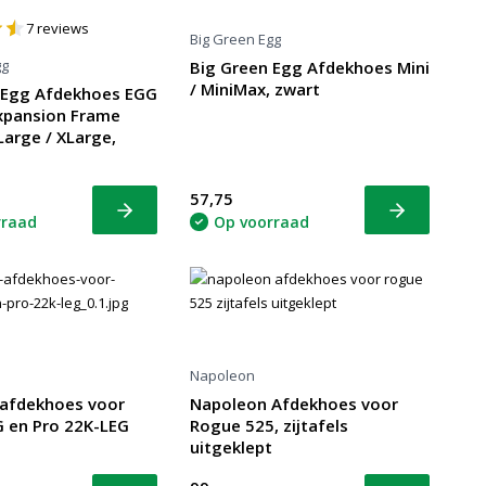
7
reviews
Big Green Egg
gg
Big Green Egg Afdekhoes Mini
/ MiniMax, zwart
 Egg Afdekhoes EGG
xpansion Frame
arge / XLarge,
57,75
Bekijk
Bekijk
rraad
Op voorraad
Napoleon
afdekhoes voor
Napoleon Afdekhoes voor
 en Pro 22K-LEG
Rogue 525, zijtafels
uitgeklept