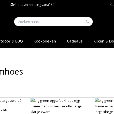
Gratis verzending vanaf 50,-
tdoor & BBQ
Kookboeken
Cadeaus
Kijken & D
mhoes
iews