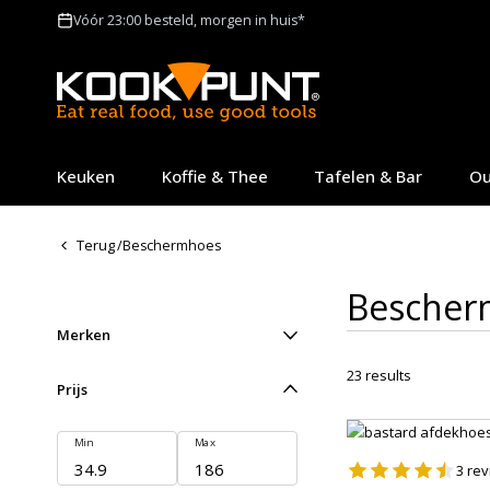
Vóór 23:00 besteld, morgen in huis*
Keuken
Koffie & Thee
Tafelen & Bar
Ou
Terug
/
Beschermhoes
Bescher
Merken
23
results
Prijs
Min
Max
3
rev