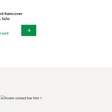
rd Raincover
 Solo
Bekijk
rraad