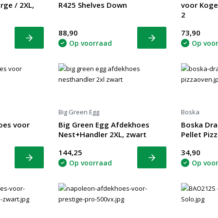
rge / 2XL,
R425 Shelves Down
voor Koge
2
88,90
73,90
Bekijk
Bekijk
Op voorraad
Op voo
Big Green Egg
Boska
oes voor
Big Green Egg Afdekhoes
Boska Dra
Nest+Handler 2XL, zwart
Pellet Piz
144,25
34,90
Bekijk
Bekijk
Op voorraad
Op voo