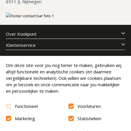
6511 JL Nijmegen
Over Kookpunt
Klantenservice
Meld je aan voor onze nieuwsbrief
Om deze site voor jou nog beter te maken, gebruiken wij
altijd functionele en analytische cookies (en daarmee
E-mailadres
Abonneer
vergelijkbare technieken). Ook willen we cookies plaatsen
om je bezoek en onze communicatie naar jou makkelijker
en persoonlijker te maken.
Functioneel
Voorkeuren
Marketing
Statistieken
Beoordeling
9.6