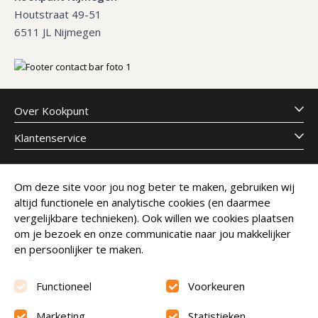
Houtstraat 49-51
6511 JL Nijmegen
Over Kookpunt
Klantenservice
Meld je aan voor onze nieuwsbrief
Om deze site voor jou nog beter te maken, gebruiken wij
altijd functionele en analytische cookies (en daarmee
E-mailadres
Abonneer
vergelijkbare technieken). Ook willen we cookies plaatsen
om je bezoek en onze communicatie naar jou makkelijker
en persoonlijker te maken.
Functioneel
Voorkeuren
Marketing
Statistieken