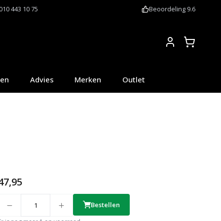
010 443 10 75
Beoordeling 9.6
Account
oen
Advies
Merken
Outlet
47,95
uantity
Bestellen