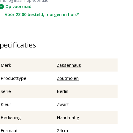
Er is nog maar 1 op voorraad
Op voorraad
Vóór 23:00 besteld, morgen in huis*
pecificaties
Merk
Zassenhaus
Producttype
Zoutmolen
Serie
Berlin
Kleur
Zwart
Bediening
Handmatig
Formaat
24cm