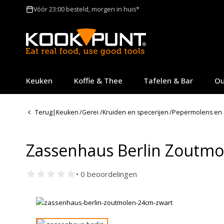
Vóór 23:00 besteld, morgen in huis*
Keuken
Koffie & Thee
Tafelen & Bar
Ou
Terug
|
Keuken
/
Gerei
/
Kruiden en specerijen
/
Pepermolens en
Zassenhaus Berlin Zoutmo
• 0 beoordelingen