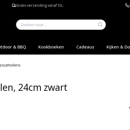
Gratis verzending vanaf 50,-
tdoor & BBQ
Kookboeken
Cadeaus
Kijken & D
 zoutmolens
len, 24cm zwart
Q