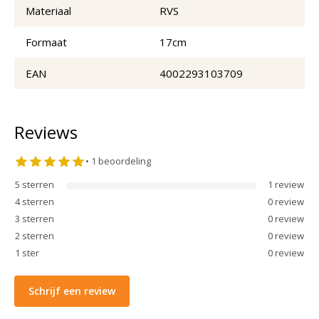
Materiaal
RVS
Formaat
17cm
EAN
4002293103709
Reviews
•
1
beoordeling
5
sterren
1
review
4
sterren
0
review
3
sterren
0
review
2
sterren
0
review
1
ster
0
review
Schrijf een review