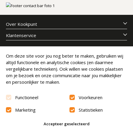
Over Kookpunt
Klantenservice
Meld je aan voor onze nieuwsbrief
Om deze site voor jou nog beter te maken, gebruiken wij
altijd functionele en analytische cookies (en daarmee
E-mailadres
Abonneer
vergelijkbare technieken). Ook willen we cookies plaatsen
om je bezoek en onze communicatie naar jou makkelijker
en persoonlijker te maken.
Functioneel
Voorkeuren
Marketing
Statistieken
Beoordeling
9.6
Accepteer geselecteerd