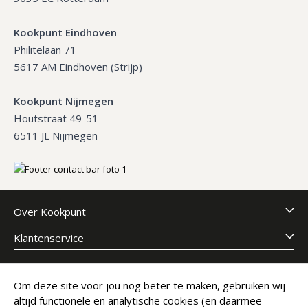
Kookpunt Eindhoven
Philitelaan 71
5617 AM Eindhoven (Strijp)
Kookpunt Nijmegen
Houtstraat 49-51
6511 JL Nijmegen
Over Kookpunt
Klantenservice
Meld je aan voor onze nieuwsbrief
Om deze site voor jou nog beter te maken, gebruiken wij
altijd functionele en analytische cookies (en daarmee
E-mailadres