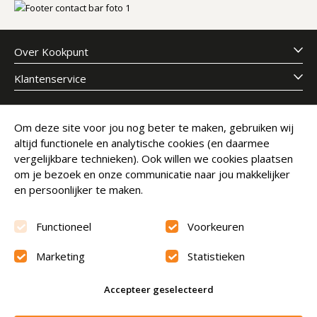
Over Kookpunt
Klantenservice
Meld je aan voor onze nieuwsbrief
Om deze site voor jou nog beter te maken, gebruiken wij
altijd functionele en analytische cookies (en daarmee
E-mailadres
Abonneer
vergelijkbare technieken). Ook willen we cookies plaatsen
om je bezoek en onze communicatie naar jou makkelijker
en persoonlijker te maken.
Functioneel
Voorkeuren
Marketing
Statistieken
Beoordeling
9.6
Accepteer geselecteerd