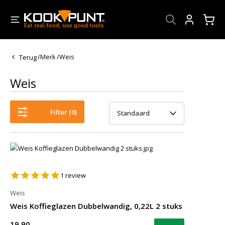
Account
Terug
/
Merk
/
Weis
Weis
Filter (
0
)
Standaard
1
review
Weis
Weis Koffieglazen Dubbelwandig, 0,22L 2 stuks
19,90