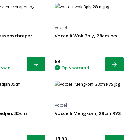
Voccelli
lessenschraper
Voccelli Wok 3ply, 28cm rvs
89,-
Bekijk
Bekijk
rraad
Op voorraad
Voccelli
Wadjan, 35cm
Voccelli Mengkom, 28cm RVS
15,90