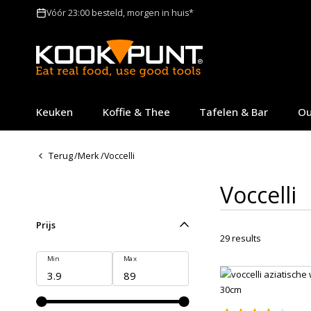
Vóór 23:00 besteld, morgen in huis*
Keuken
Koffie & Thee
Tafelen & Bar
Ou
Terug
/
Merk
/
Voccelli
Voccelli
Prijs
29
results
Min
Max