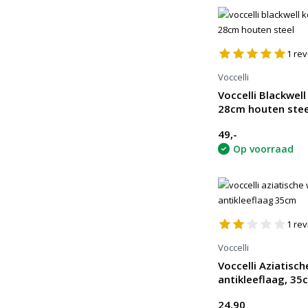
1
rev
Voccelli
Voccelli Blackwel
28cm houten stee
49,-
Op voorraad
1
rev
Voccelli
Voccelli Aziatisc
antikleeflaag, 35
24,90