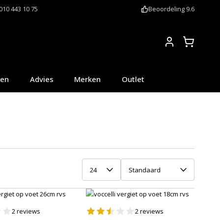
010 443 10 75
Beoordeling 9.6
Account
oen
Advies
Merken
Outlet
24
Standaard
2
reviews
2
reviews