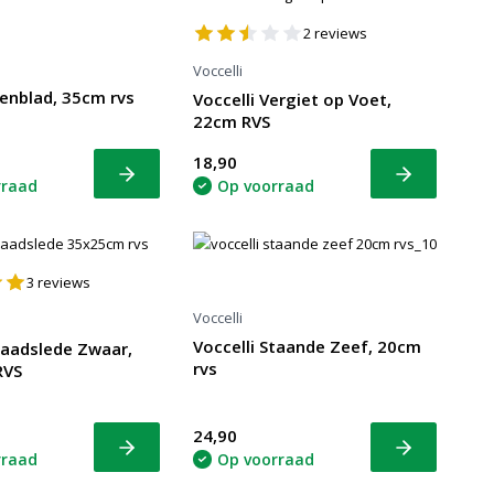
2
reviews
Voccelli
ienblad, 35cm rvs
Voccelli Vergiet op Voet,
22cm RVS
18,90
Bekijk
Bekijk
rraad
Op voorraad
3
reviews
Voccelli
Voccelli Staande Zeef, 20cm
raadslede Zwaar,
rvs
RVS
24,90
Bekijk
Bekijk
rraad
Op voorraad