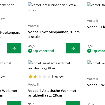
iew
Voccelli
Voccelli
Voccelli F
Voccelli Set Minipannen, 10cm
l Koekenpan,
4 stuks
l
49,90
3,90
Bekijk
Bekijk
Op voorraad
Op voo
iew
1
review
Voccelli
Voccelli
Voccelli 
he Wok met
Voccelli Aziatische Wok met
cm
antikleeflaag, 28cm
19,90
29,-