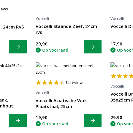
iews
Voccelli
Voccelli
Voccelli Staande Zeef, 24cm
Voccelli D
, 24cm RVS
rvs
29,90
17,90
Bekijk
Bekijk
Op voorraad
Op voo
14
reviews
Voccelli
Voccelli
Voccelli B
ank,
35x25cm 
Voccelli Aziatische Wok
enhout
Plaatstaal, 25cm
19,90
29,90
Bekijk
Bekijk
Op voorraad
Op voo