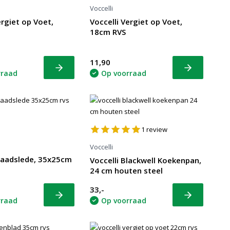
Voccelli
ergiet op Voet,
Voccelli Vergiet op Voet,
18cm RVS
11,90
Bekijk
Bekijk
rraad
Op voorraad
1
review
Voccelli
Braadslede, 35x25cm
Voccelli Blackwell Koekenpan,
24 cm houten steel
33,-
Bekijk
Bekijk
rraad
Op voorraad