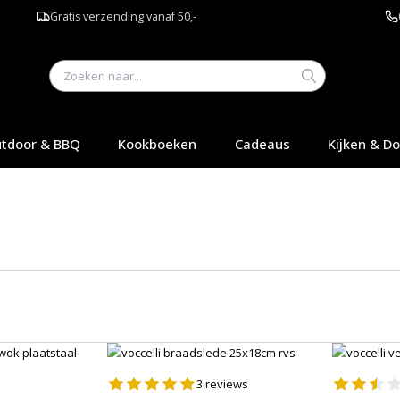
Gratis verzending vanaf 50,-
tdoor & BBQ
Kookboeken
Cadeaus
Kijken & D
3
reviews