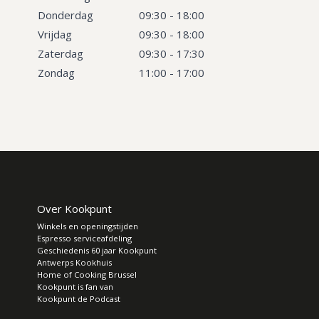
Donderdag
09:30 - 18:00
Vrijdag
09:30 - 18:00
Zaterdag
09:30 - 17:30
Zondag
11:00 - 17:00
Over Kookpunt
Winkels en openingstijden
Espresso serviceafdeling
Geschiedenis 60 jaar Kookpunt
Antwerps Kookhuis
Home of Cooking Brussel
Kookpunt is fan van
Kookpunt de Podcast