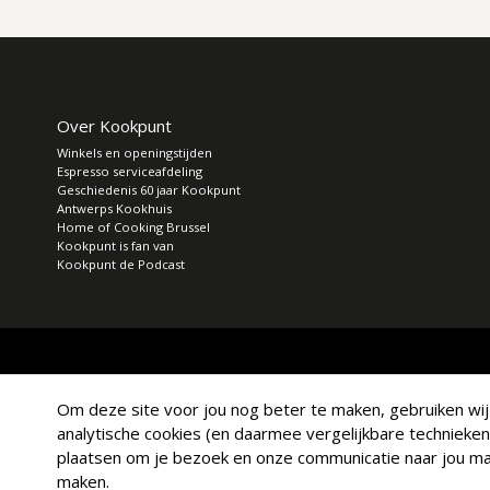
Over Kookpunt
Winkels en openingstijden
Espresso serviceafdeling
Geschiedenis 60 jaar Kookpunt
Antwerps Kookhuis
Home of Cooking Brussel
Kookpunt is fan van
Kookpunt de Podcast
Om deze site voor jou nog beter te maken, gebruiken wij a
analytische cookies (en daarmee vergelijkbare technieken
plaatsen om je bezoek en onze communicatie naar jou mak
maken.
© Copyright 2026 Kookpunt.nl
|
Algemene voorwaarden
|
Privacy