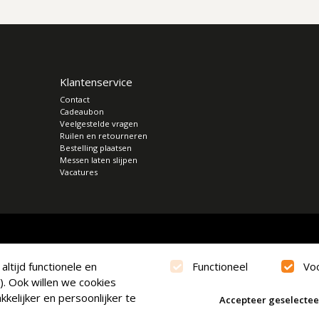
Klantenservice
Contact
Cadeaubon
Veelgestelde vragen
Ruilen en retourneren
Bestelling plaatsen
Messen laten slijpen
Vacatures
ltijd functionele en
Functioneel
Vo
). Ook willen we cookies
kelijker en persoonlijker te
Accepteer geselecte
verklaring
|
Cookies