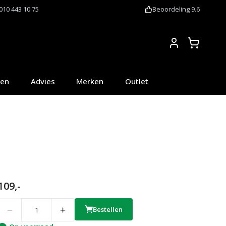
010 443 10 75
Beoordeling 9.6
Account
oen
Advies
Merken
Outlet
109,-
uantity
Bestellen