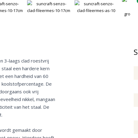
S
 3-laags clad roestvrij
j staal een hardere kern
et een hardheid van 60
e koolstofpercentage. De
doorgaans ook vrij
eveelheid nikkel, mangaan
citeit van het staal. De
t.
 wordt gemaakt door
met epoxy. Hierdoor heeft