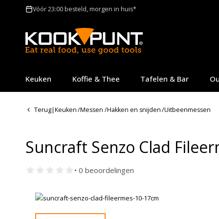
Vóór 23:00 besteld, morgen in huis*
Keuken
Koffie & Thee
Tafelen & Bar
Ou
Terug
|
Keuken
/
Messen
/
Hakken en snijden
/
Uitbeenmessen
Suncraft Senzo Clad Filee
• 0 beoordelingen