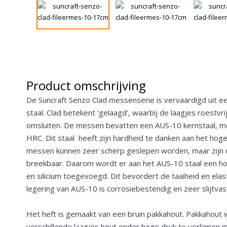
Product omschrijving
De Suncraft Senzo Clad messenserie is vervaardigd uit een
staal. Clad betekent 'gelaagd', waarbij de laagjes roestvri
omsluiten. De messen bevatten een AUS-10 kernstaal, m
HRC. Dit staal heeft zijn hardheid te danken aan het hog
messen kunnen zeer scherp geslepen worden, maar zijn 
breekbaar. Daarom wordt er aan het AUS-10 staal een ho
en silicium toegevoegd. Dit bevordert de taaiheid en elasti
legering van AUS-10 is corrosiebestendig en zeer slijtvas
Het heft is gemaakt van een bruin pakkahout. Pakkahout
verschillende laagjes hout onder hoge druk te verlijmen 