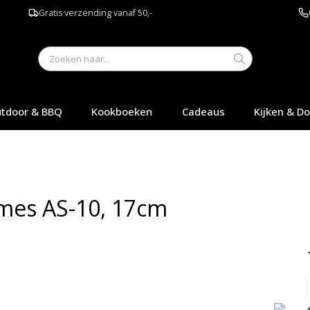
Gratis verzending vanaf 50,-
tdoor & BBQ
Kookboeken
Cadeaus
Kijken & D
rmes AS-10, 17cm
Q