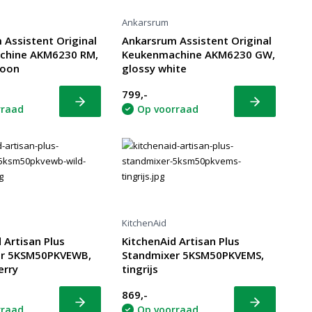
Ankarsrum
 Assistent Original
Ankarsrum Assistent Original
chine AKM6230 RM,
Keukenmachine AKM6230 GW,
roon
glossy white
799,-
Bekijk
Bekijk
rraad
Op voorraad
KitchenAid
 Artisan Plus
KitchenAid Artisan Plus
er 5KSM50PKVEWB,
Standmixer 5KSM50PKVEMS,
erry
tingrijs
869,-
Bekijk
Bekijk
rraad
Op voorraad