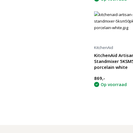
KitchenAid
KitchenAid Artisa
Standmixer 5KSM
porcelain white
869,-
Op voorraad