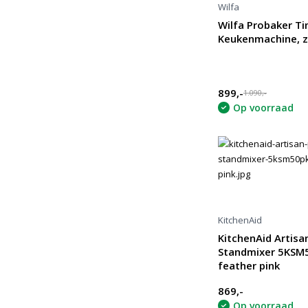
Wilfa
Wilfa Probaker T
Keukenmachine, 
899,-
1.090,-
Op voorraad
KitchenAid
KitchenAid Artisa
Standmixer 5KSM
feather pink
869,-
Op voorraad