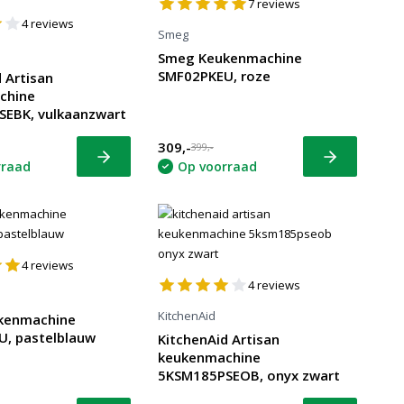
7
reviews
4
reviews
Smeg
Smeg Keukenmachine
SMF02PKEU, roze
 Artisan
chine
EBK, vulkaanzwart
309,-
399,-
Bekijk
Bekijk
rraad
Op voorraad
4
reviews
4
reviews
KitchenAid
kenmachine
, pastelblauw
KitchenAid Artisan
keukenmachine
5KSM185PSEOB, onyx zwart