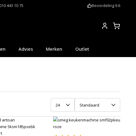
010 443 10 75
Beoordeling 9.6
Account
oen
Advies
Merken
Outlet
24
Standaard