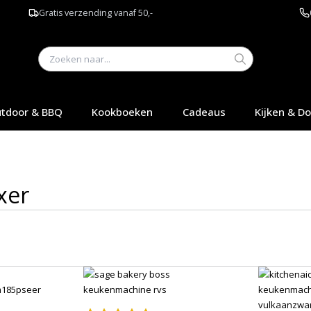
Gratis verzending vanaf 50,-
tdoor & BBQ
Kookboeken
Cadeaus
Kijken & D
xer