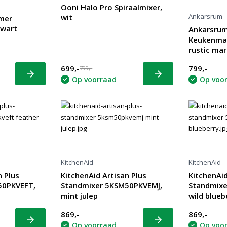
Ooni Halo Pro Spiraalmixer,
Ankarsrum
wit
imer
zwart
Ankarsrum
Keukenma
rustic ma
699,-
799,-
799,-
Bekijk
Bekijk
Op voorraad
Op voo
KitchenAid
KitchenAid
n Plus
KitchenAid Artisan Plus
KitchenAid
50PKVEFT,
Standmixer 5KSM50PKVEMJ,
Standmix
mint julep
wild blueb
869,-
869,-
Bekijk
Bekijk
Op voorraad
Op voo