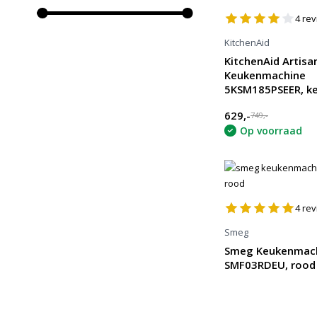
4
rev
KitchenAid
KitchenAid Artisa
Keukenmachine
5KSM185PSEER, ke
629,-
749,-
Op voorraad
4
rev
Smeg
Smeg Keukenmac
SMF03RDEU, rood