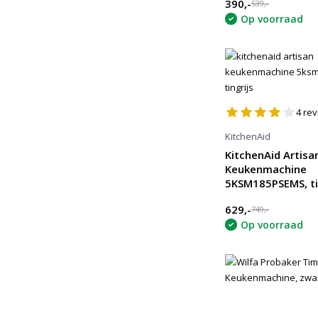
390,-
539,-
Op voorraad
4
rev
KitchenAid
KitchenAid Artisa
Keukenmachine
5KSM185PSEMS, ti
629,-
749,-
Op voorraad