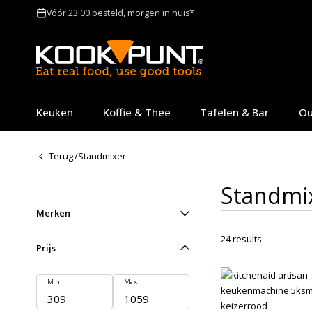
Vóór 23:00 besteld, morgen in huis*
Keuken
Koffie & Thee
Tafelen & Bar
Ou
Terug
/
Standmixer
Standmi
Merken
24
results
Prijs
Min
Max