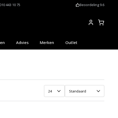
010 443 10 75
Beoordeling 9.6
Account
oen
Advies
Merken
Outlet
24
Standaard