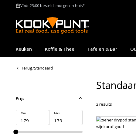
Vóór 23:00 besteld, morgen in huis*
Keuken
Koffie & Thee
Tafelen & Bar
Ou
Terug
/
Standaard
Standaa
Prijs
2
results
Min
Max