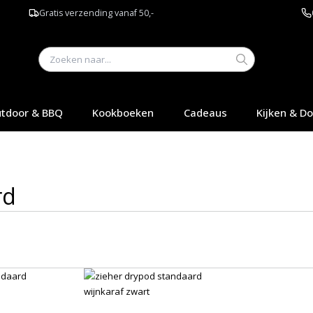
Gratis verzending vanaf 50,-
tdoor & BBQ
Kookboeken
Cadeaus
Kijken & D
rd