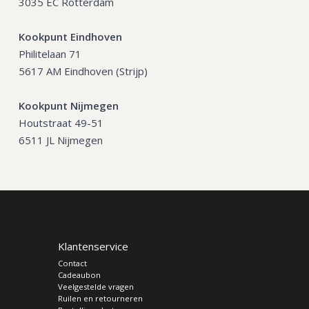
3035 EC Rotterdam
Kookpunt Eindhoven
Philitelaan 71
5617 AM Eindhoven (Strijp)
Kookpunt Nijmegen
Houtstraat 49-51
6511 JL Nijmegen
Klantenservice
Contact
Cadeaubon
Veelgestelde vragen
Ruilen en retourneren