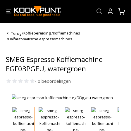
Account
Terug
/
Koffiebereiding
/
Koffiemachines
/
Halfautomatische espressomachines
SMEG Espresso Koffiemachine
EGF03PGEU, watergroen
• 0 beoordelingen