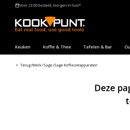
Vóór 23:00 besteld, morgen in huis*
Keuken
Koffie & Thee
Tafelen & Bar
Ou
Terug
/
Merk
/
Sage
/
Sage Koffiezetapparaten
Deze pag