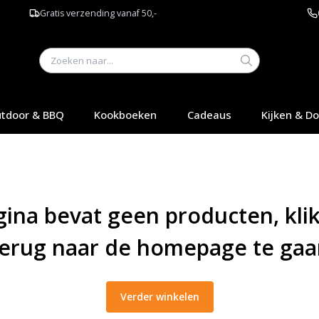
Gratis verzending vanaf 50,-
tdoor & BBQ
Kookboeken
Cadeaus
Kijken & D
ina bevat geen producten, kli
terug naar de homepage te gaa
Verder winkelen