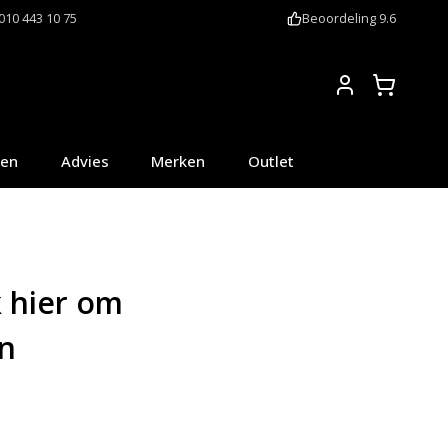
010 443 10 75
Beoordeling 9.6
Account
oen
Advies
Merken
Outlet
k hier om
n