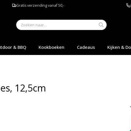
Gratis verzending vanaf 50,-
tdoor & BBQ
Kookboeken
Cadeaus
Kijken & D
es, 12,5cm
Q