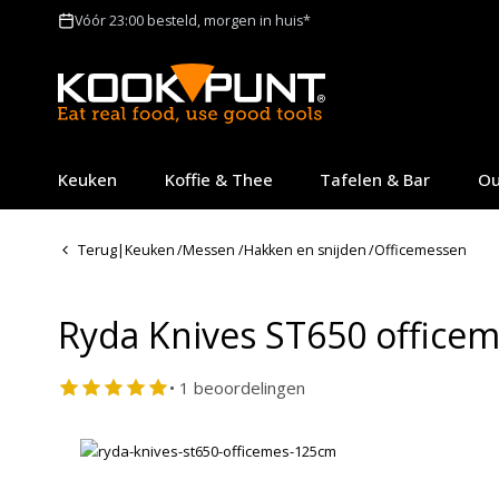
Vóór 23:00 besteld, morgen in huis*
Keuken
Koffie & Thee
Tafelen & Bar
Ou
Terug
|
Keuken
/
Messen
/
Hakken en snijden
/
Officemessen
Ryda Knives ST650 officem
• 1 beoordelingen