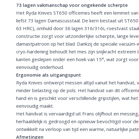
73 lagen vakmanschap voor ongekende scherpte
Het Ryda Knives ST650 officemes heeft een lemmet van
liefst 73 lagen Damascusstaal. De kern bestaat uit ST65
63 HRC), omhuld door 36 lagen 316/316L roestvast staal
constructie zorgt voor uitzonderlijke scherpte, lange lev
damastpatroon op het blad. Dankzij de speciale vacuüm
cryo-hardening behoudt het mes zijn snijkracht extreem l
kanten geslepen onder een hoek van 15°, wat zorgt voor
eenvoudig onderhoud.
Ergonomie als uitgangspunt
Ryda Knives ontwerpt messen altijd vanuit het handvat, 
minder belasting op de pols. Het handvat van dit officeme
hand en is geschikt voor verschillende gripstijlen, wat he
eenvoudig maakt.
Het handvat is vervaardigd uit Frans olijfhout en messing
herhaaldelijk is gedroogd en opnieuw bevochtigd voor de
ontwikkelt na verloop van tijd een warme, natuurlijke pati
Afmetingen