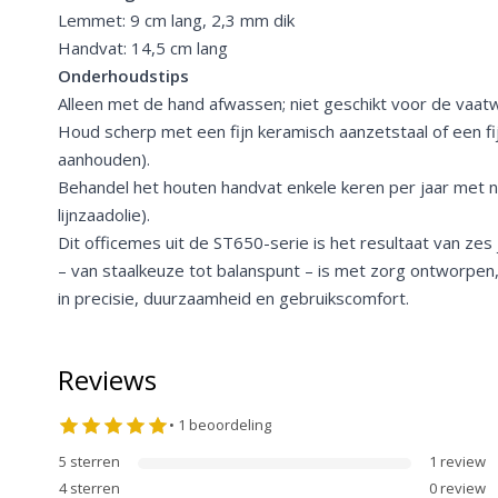
Lemmet: 9 cm lang, 2,3 mm dik
Handvat: 14,5 cm lang
Onderhoudstips
Alleen met de hand afwassen; niet geschikt voor de vaat
Houd scherp met een fijn keramisch aanzetstaal of een fi
aanhouden).
Behandel het houten handvat enkele keren per jaar met natu
lijnzaadolie).
Dit officemes uit de ST650-serie is het resultaat van zes j
– van staalkeuze tot balanspunt – is met zorg ontworpen,
in precisie, duurzaamheid en gebruikscomfort.
Reviews
•
1
beoordeling
5
sterren
1
review
4
sterren
0
review