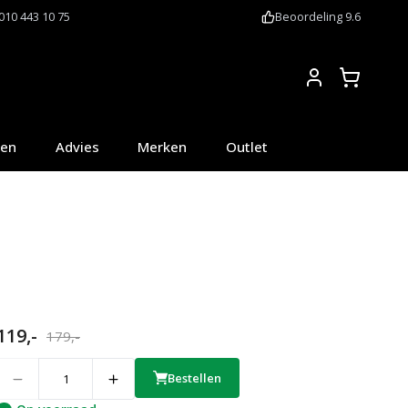
010 443 10 75
Beoordeling 9.6
Account
oen
Advies
Merken
Outlet
119,-
179,-
uantity
Bestellen