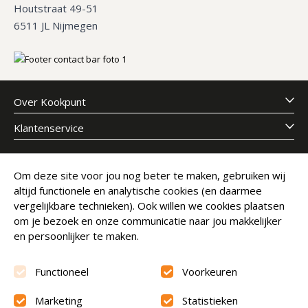
Houtstraat 49-51
6511 JL Nijmegen
Over Kookpunt
Klantenservice
Meld je aan voor onze nieuwsbrief
Om deze site voor jou nog beter te maken, gebruiken wij
altijd functionele en analytische cookies (en daarmee
E-mailadres
Abonneer
vergelijkbare technieken). Ook willen we cookies plaatsen
om je bezoek en onze communicatie naar jou makkelijker
en persoonlijker te maken.
Functioneel
Voorkeuren
Marketing
Statistieken
Beoordeling
9.6