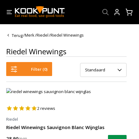
Account
Terug
/
Merk
/
Riedel
/
Riedel Winewings
Riedel Winewings
Filter (
0
)
Standaard
2
reviews
Riedel
Riedel Winewings Sauvignon Blanc Wijnglas
28,90
29,90