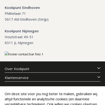
Kookpunt Eindhoven
Philitelaan 71
5617 AM Eindhoven (Strijp)
Kookpunt Nijmegen
Houtstraat 49-51
6511 JL Nijmegen
Over Kookpunt
Klantenservice
Meld je aan voor onze nieuwsbrief
Om deze site voor jou nog beter te maken, gebruiken wij
altijd functionele en analytische cookies (en daarmee
E-mailadres
Abonneer
vergelijkbare technieken). Ook willen we cookies plaatsen