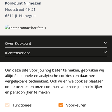
Kookpunt Nijmegen
Houtstraat 49-51
6511 JL Nijmegen
Over Kookpunt
Klantenservice
Meld je aan voor onze nieuwsbrief
Om deze site voor jou nog beter te maken, gebruiken wij
altijd functionele en analytische cookies (en daarmee
E-mailadres
Abonneer
vergelijkbare technieken). Ook willen we cookies plaatsen
om je bezoek en onze communicatie naar jou makkelijker
en persoonlijker te maken.
Functioneel
Voorkeuren