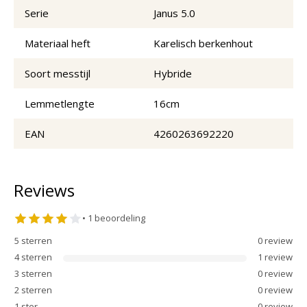
Serie
Janus 5.0
Materiaal heft
Karelisch berkenhout
Soort messtijl
Hybride
Lemmetlengte
16cm
EAN
4260263692220
Reviews
•
1
beoordeling
5
sterren
0
review
4
sterren
1
review
3
sterren
0
review
2
sterren
0
review
1
ster
0
review