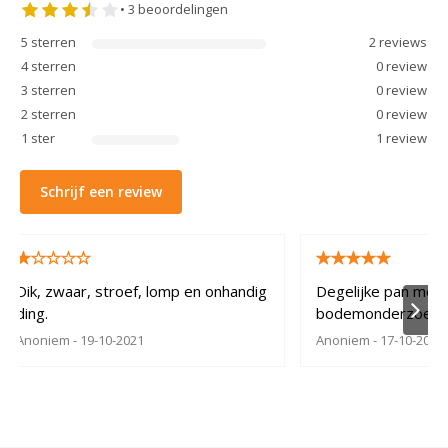
•
3
beoordelingen
5
sterren
2
review
s
4
sterren
0
review
3
sterren
0
review
2
sterren
0
review
1
ster
1
review
Schrijf een review
Dik, zwaar, stroef, lomp en onhandig
Degelijke pan met 
ding.
bodemonderzoek
Anoniem
- 19-10-2021
Anoniem
- 17-10-2021