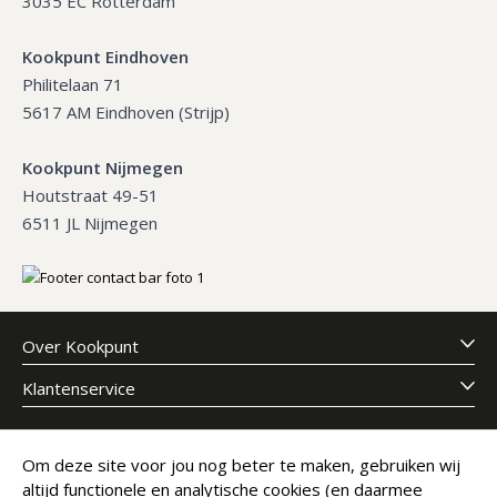
3035 EC Rotterdam
Kookpunt Eindhoven
Philitelaan 71
5617 AM Eindhoven (Strijp)
Kookpunt Nijmegen
Houtstraat 49-51
6511 JL Nijmegen
Over Kookpunt
Klantenservice
Meld je aan voor onze nieuwsbrief
Om deze site voor jou nog beter te maken, gebruiken wij
altijd functionele en analytische cookies (en daarmee
E-mailadres