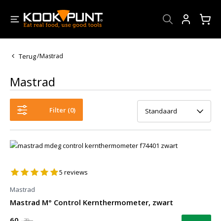
Account
Terug
/
Mastrad
Mastrad
Filter (
0
)
Standaard
5
reviews
Mastrad
Mastrad M° Control Kernthermometer, zwart
60,-
79,-