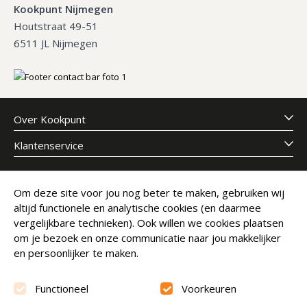
Kookpunt Nijmegen
Houtstraat 49-51
6511 JL Nijmegen
Over Kookpunt
Klantenservice
Meld je aan voor onze nieuwsbrief
Om deze site voor jou nog beter te maken, gebruiken wij
altijd functionele en analytische cookies (en daarmee
E-mailadres
Abonneer
vergelijkbare technieken). Ook willen we cookies plaatsen
om je bezoek en onze communicatie naar jou makkelijker
en persoonlijker te maken.
Functioneel
Voorkeuren