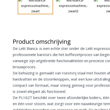
Product omschrijving
De Lelit Bianca is een echte ster onder de Lelit espres
professionele barista’s die het koffiezetproces van begin
vanwege zijn uitgebreide functionaliteiten en precieze co
brouwproces.
De behuizing is gemaakt van roestvrij staal met houten 
handvatten en de stoomknoppen, wat een luxe uitstraling
compact van formaat, maar stevig genoeg voor professi
is zowel elegant als functioneel.
De PL162T beschikt over twee afzonderlijke boilers, één
en één voor stoom, wat zorgt voor een nauwkeurige tem
gelijktijdige bereiding van espresso en melk. De machine