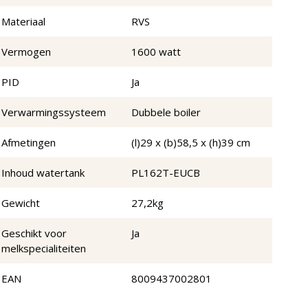
Materiaal
RVS
Vermogen
1600 watt
PID
Ja
Verwarmingssysteem
Dubbele boiler
Afmetingen
(l)29 x (b)58,5 x (h)39 cm
Inhoud watertank
PL162T-EUCB
Gewicht
27,2kg
Geschikt voor
Ja
melkspecialiteiten
EAN
8009437002801