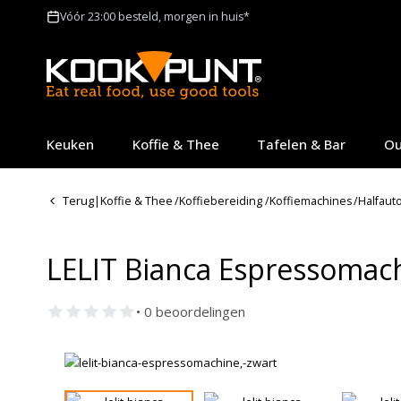
Vóór 23:00 besteld, morgen in huis*
Keuken
Koffie & Thee
Tafelen & Bar
Ou
Terug
|
Koffie & Thee
/
Koffiebereiding
/
Koffiemachines
/
Halfaut
LELIT Bianca Espressomach
• 0 beoordelingen