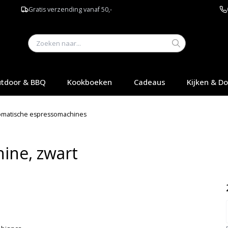
Gratis verzending vanaf 50,-
tdoor & BBQ
Kookboeken
Cadeaus
Kijken & D
omatische espressomachines
ine, zwart
Q