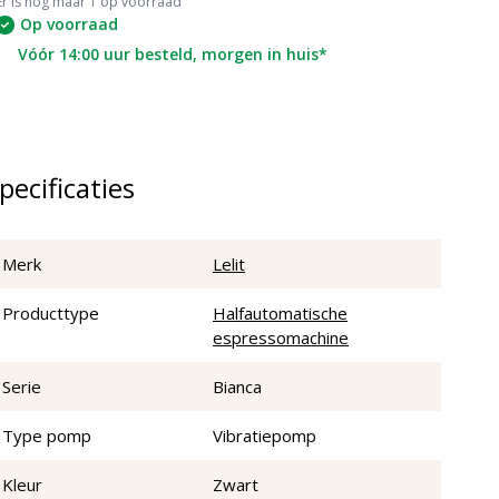
Er is nog maar 1 op voorraad
Op voorraad
Vóór 14:00 uur besteld, morgen in huis*
pecificaties
Merk
Lelit
Producttype
Halfautomatische
espressomachine
Serie
Bianca
Type pomp
Vibratiepomp
Kleur
Zwart