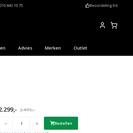
010 443 10 75
Beoordeling 9.6
Account
oen
Advies
Merken
Outlet
2.299,-
2.499,-
uantity
Bestellen