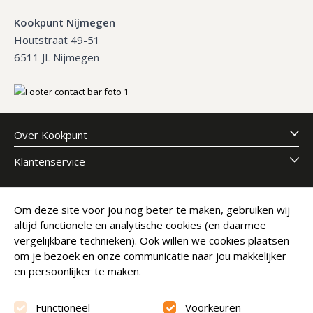
Kookpunt Nijmegen
Houtstraat 49-51
6511 JL Nijmegen
Over Kookpunt
Klantenservice
Meld je aan voor onze nieuwsbrief
Om deze site voor jou nog beter te maken, gebruiken wij
altijd functionele en analytische cookies (en daarmee
E-mailadres
Abonneer
vergelijkbare technieken). Ook willen we cookies plaatsen
om je bezoek en onze communicatie naar jou makkelijker
en persoonlijker te maken.
Functioneel
Voorkeuren