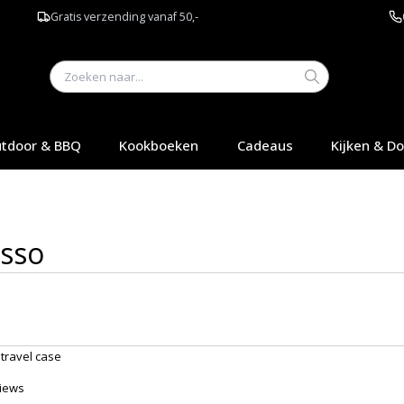
Gratis verzending vanaf 50,-
tdoor & BBQ
Kookboeken
Cadeaus
Kijken & D
sso
iews