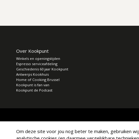
Over Kookpunt
Winkels en openingstijden
Espresso serviceafdeling
Geschiedenis 60 jaar Kookpunt
Antwerps Kookhuis
Home of Cooking Brussel
Kookpunt is fan van
Kookpunt de Podcast
Om deze site voor jou nog beter te maken, gebruiken wij a
analytische cookies (en daarmee vergelijkbare technieken