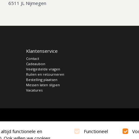
6511 JL Nijmegen
Klantenservice
Contact
Cadeaubon
Veelgestelde vragen
Ruilen en retourneren
Bestelling plaatsen
Messen laten slijpen
Vacatures
ltijd functionele en
Functioneel
Vo
). Ook willen we cookies