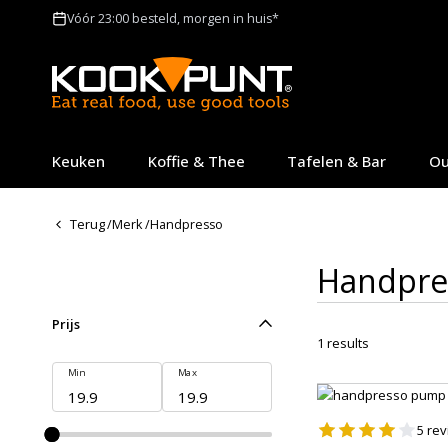
Vóór 23:00 besteld, morgen in huis*
Keuken
Koffie & Thee
Tafelen & Bar
Ou
Terug
/
Merk
/
Handpresso
Handpre
Prijs
1
results
Min
Max
5
rev