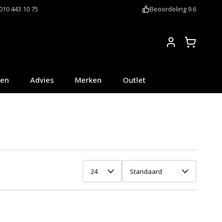
010 443 10 75
Beoordeling 9.6
Account
oen
Advies
Merken
Outlet
24
Standaard