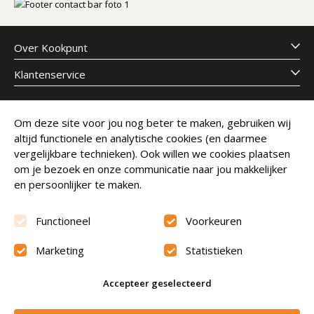
Over Kookpunt
Klantenservice
Meld je aan voor onze nieuwsbrief
Om deze site voor jou nog beter te maken, gebruiken wij
altijd functionele en analytische cookies (en daarmee
E-mailadres
Abonneer
vergelijkbare technieken). Ook willen we cookies plaatsen
om je bezoek en onze communicatie naar jou makkelijker
en persoonlijker te maken.
Functioneel
Voorkeuren
Marketing
Statistieken
Beoordeling
9.6
Accepteer geselecteerd
© Copyright 2026 Kookpunt.nl
|
Algemene voorwaarden