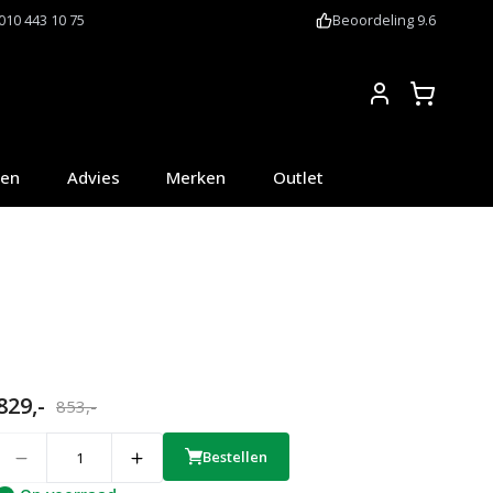
010 443 10 75
Beoordeling 9.6
Account
oen
Advies
Merken
Outlet
829,-
853,-
uantity
Bestellen