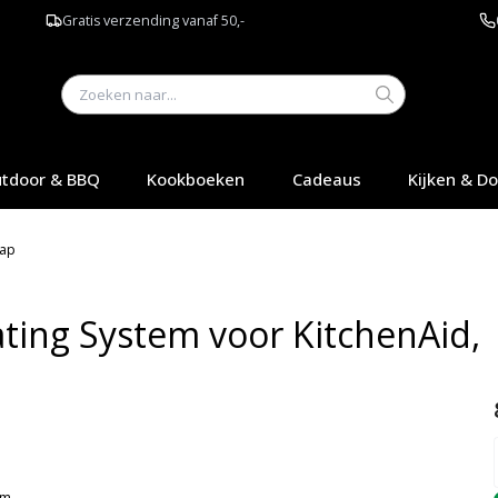
Gratis verzending vanaf 50,-
tdoor & BBQ
Kookboeken
Cadeaus
Kijken & D
hap
ting System voor KitchenAid,
Q