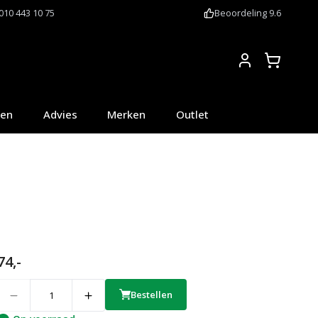
010 443 10 75
Beoordeling 9.6
Account
oen
Advies
Merken
Outlet
74,-
uantity
Bestellen