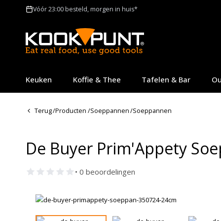
Vóór 23:00 besteld, morgen in huis*
Keuken
Koffie & Thee
Tafelen & Bar
Ou
Terug
/
Producten
/
Soeppannen
/
Soeppannen
De Buyer Prim'Appety Soe
• 0 beoordelingen