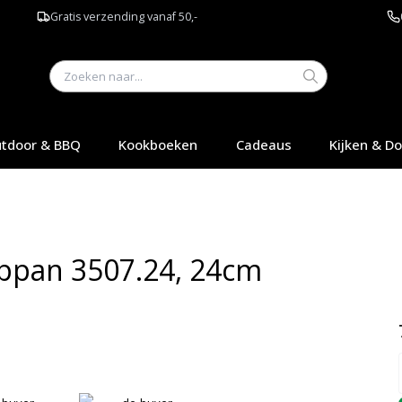
Gratis verzending vanaf 50,-
tdoor & BBQ
Kookboeken
Cadeaus
Kijken & D
ppan 3507.24, 24cm
Q