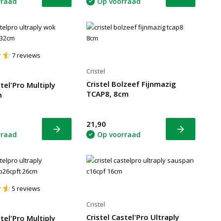
Bekijk
Bekijk
rraad
Op voorraad
7
reviews
Cristel
Cristel Bolzeef Fijnmazig
stel'Pro Multiply
TCAP8, 8cm
m
21,90
Bekijk
Bekijk
rraad
Op voorraad
5
reviews
Cristel
Cristel Castel'Pro Ultraply
stel'Pro Multiply