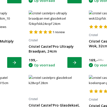
Bekijk
Bekijk
Op voorraad
Op voo
iews
1
review
Cristel
Cristel
 Multiply
Cristel Ca
Wok, 32c
Cristel Castel'Pro Ultraply
Braadpan, 24cm
199,-
169,-
239,-
Bekijk
Bekijk
Op voorraad
Op voo
Cristel
Cristel
Cristel Castel'Pro Glasdeksel,
Cristel Ca