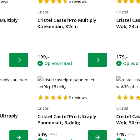
iews
5
reviews
Cristel
Cristel
 Multiply
Cristel Castel'Pro Multiply
Cristel Ca
Koekenpan, 32cm
Wok, 24c
199,-
179,-
Bekijk
Bekijk
Op voorraad
Op voo
2
reviews
Cristel
Cristel
 Ultraply
Cristel Castel'Pro Ultraply
Cristel Ca
Pannenset, 5-delig
Wok, 30c
549,-
149,-
765,-
219,-