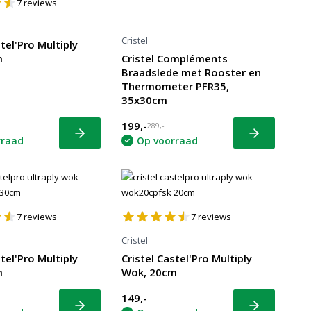
7
reviews
Cristel
stel'Pro Multiply
m
Cristel Compléments
Braadslede met Rooster en
Thermometer PFR35,
35x30cm
199,-
289,-
Bekijk
Bekijk
rraad
Op voorraad
7
reviews
7
reviews
Cristel
stel'Pro Multiply
Cristel Castel'Pro Multiply
m
Wok, 20cm
149,-