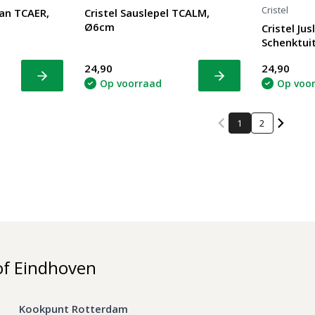
Cristel
aan TCAER,
Cristel Sauslepel TCALM,
Ø6cm
Cristel Ju
Schenktui
24,90
24,90
Bekijk
Bekijk
Op voorraad
Op voo
1
2
of Eindhoven
Kookpunt Rotterdam