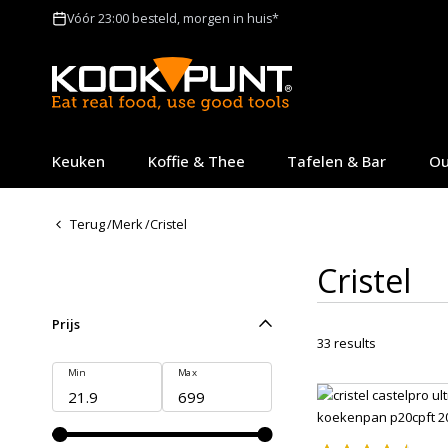
Vóór 23:00 besteld, morgen in huis*
Keuken
Koffie & Thee
Tafelen & Bar
Ou
Terug
/
Merk
/
Cristel
Cristel
Prijs
33
results
Min
Max