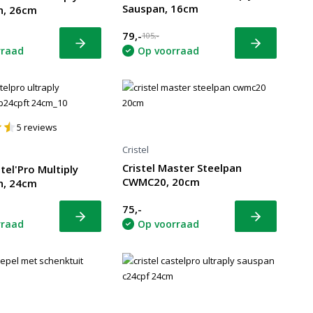
Sauspan, 16cm
n, 26cm
79,-
105,-
Bekijk
Bekijk
rraad
Op voorraad
5
reviews
Cristel
Cristel Master Steelpan
stel'Pro Multiply
CWMC20, 20cm
n, 24cm
75,-
Bekijk
Bekijk
rraad
Op voorraad