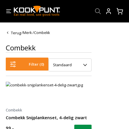
Account
Terug
/
Merk
/
Combekk
Combekk
Filter (
0
)
Standaard
Combekk
Combekk Snijplankenset, 4-delig zwart
99,-