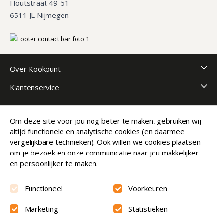
Houtstraat 49-51
6511 JL Nijmegen
Over Kookpunt
Klantenservice
Meld je aan voor onze nieuwsbrief
Om deze site voor jou nog beter te maken, gebruiken wij
altijd functionele en analytische cookies (en daarmee
E-mailadres
Abonneer
vergelijkbare technieken). Ook willen we cookies plaatsen
om je bezoek en onze communicatie naar jou makkelijker
en persoonlijker te maken.
Functioneel
Voorkeuren
Marketing
Statistieken
Beoordeling
9.6