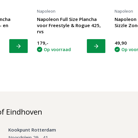
Napoleon
Napoleon
ancha
Napoleon Full Size Plancha
Napoleon G
- en
voor Freestyle & Rogue 425,
Sizzle Zone
rvs
179,-
49,90
Bekijk
Bekijk
Op voorraad
Op voo
of Eindhoven
Kookpunt Rotterdam
Noordplein 29 - 41