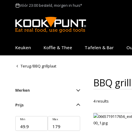
Vóór 23:00 besteld, morgen in huis*
Keuken
Koffie & Thee
Tafelen & Bar
Ou
Terug
/
BBQ grillplaat
BBQ grill
Merken
4
results
Prijs
Min
Max