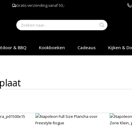
Gratis verzending vanaf 50,-
tdoor & BBQ
Kookboeken
Cadeaus
Kijken & D
plaat