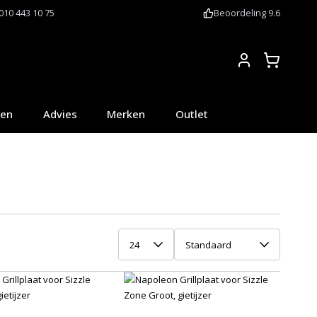
010 443 10 75
Beoordeling 9.6
Account
oen
Advies
Merken
Outlet
24
Standaard