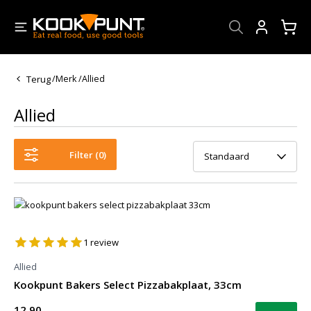
Account
Terug
/
Merk
/
Allied
Allied
Filter (
0
)
Standaard
1
review
Allied
Kookpunt Bakers Select Pizzabakplaat, 33cm
12,90