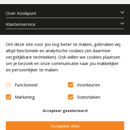
Over Kookpunt
Klantenservice
Meld je aan voor onze nieuwsbrief
Om deze site voor jou nog beter te maken, gebruiken wij
altijd functionele en analytische cookies (en daarmee
E-mailadres
Abonneer
vergelijkbare technieken). Ook willen we cookies plaatsen
om je bezoek en onze communicatie naar jou makkelijker
en persoonlijker te maken.
Functioneel
Voorkeuren
Marketing
Statistieken
Beoordeling
9.6
Accepteer geselecteerd
© Copyright 2026 Kookpunt.nl
|
Algemene voorwaarden
In winkelwagen
Accepteer alles
|
Privacyverklaring
|
Cookies