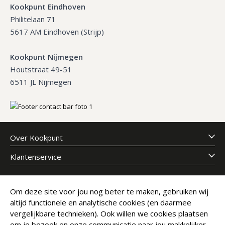
Kookpunt Eindhoven
Philitelaan 71
5617 AM Eindhoven (Strijp)
Kookpunt Nijmegen
Houtstraat 49-51
6511 JL Nijmegen
Over Kookpunt
Klantenservice
Meld je aan voor onze nieuwsbrief
Om deze site voor jou nog beter te maken, gebruiken wij
altijd functionele en analytische cookies (en daarmee
E-mailadres
Abonneer
vergelijkbare technieken). Ook willen we cookies plaatsen
om je bezoek en onze communicatie naar jou makkelijker