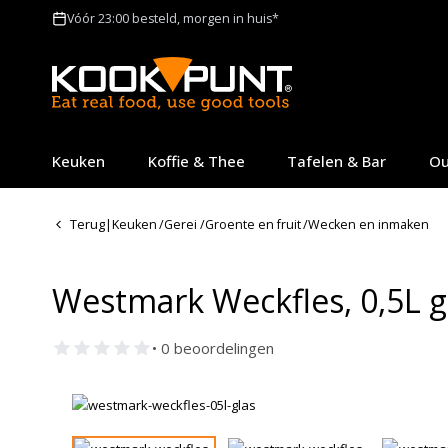
Vóór 23:00 besteld, morgen in huis*
Keuken
Koffie & Thee
Tafelen & Bar
Ou
Terug
|
Keuken
/
Gerei
/
Groente en fruit
/
Wecken en inmaken
Westmark Weckfles, 0,5L g
• 0 beoordelingen