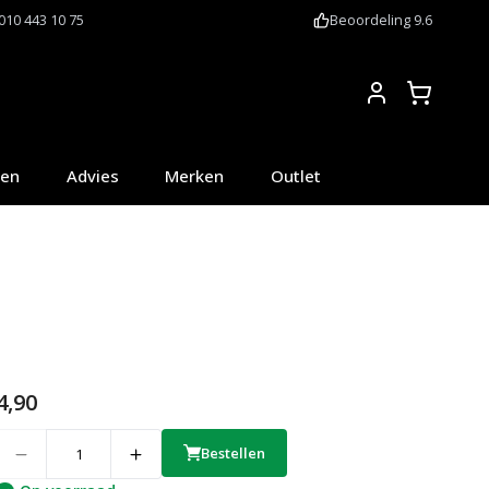
010 443 10 75
Beoordeling 9.6
Account
oen
Advies
Merken
Outlet
4,90
uantity
Bestellen