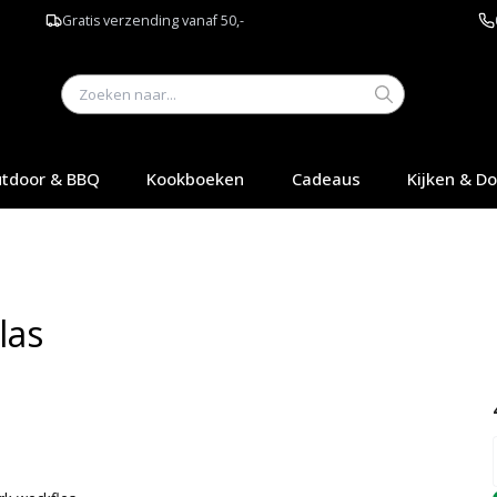
Gratis verzending vanaf 50,-
tdoor & BBQ
Kookboeken
Cadeaus
Kijken & D
las
Q