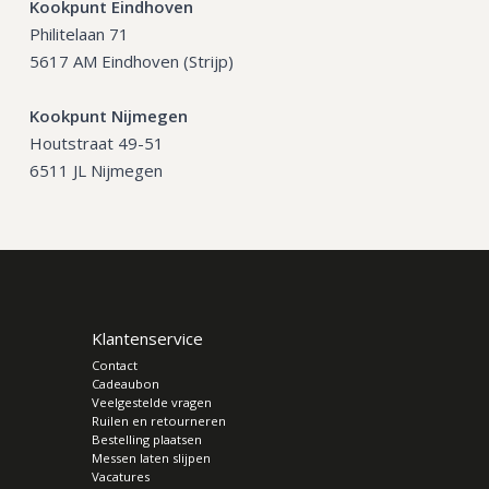
Kookpunt Eindhoven
Philitelaan 71
5617 AM Eindhoven (Strijp)
Kookpunt Nijmegen
Houtstraat 49-51
6511 JL Nijmegen
Klantenservice
Contact
Cadeaubon
Veelgestelde vragen
Ruilen en retourneren
Bestelling plaatsen
Messen laten slijpen
Vacatures